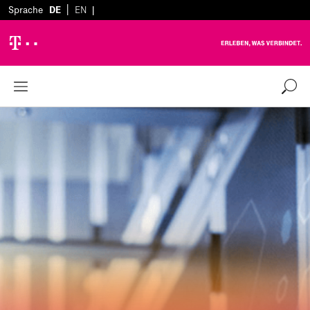
|
Sprache
DE
EN
|