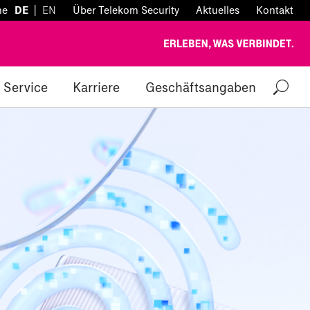
|
he
DE
EN
Über Telekom Security
Aktuelles
Kontakt
Service
Karriere
Geschäftsangaben