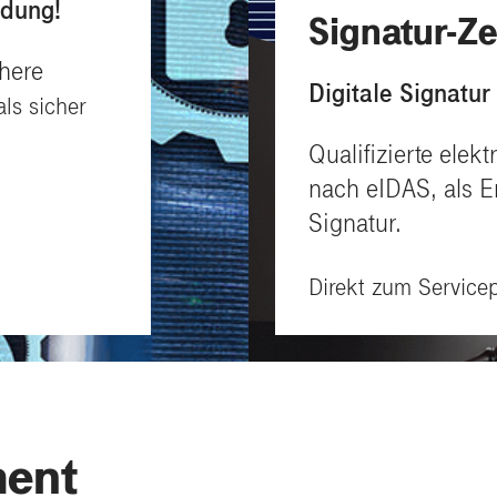
ndung!
Signatur-Ze
chere
Digitale Signatur
als sicher
Qualifizierte elek
nach eIDAS, als Er
Signatur.
Direkt zum Servicep
ment