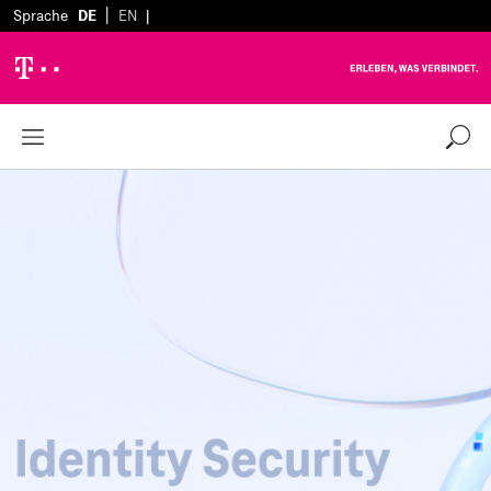
|
Sprache
DE
EN
|