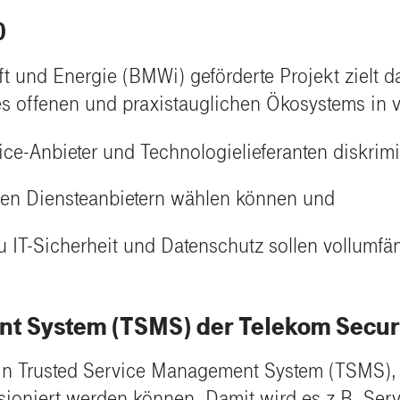
0
und Energie (BMWi) geförderte Projekt zielt dar
nes offenen und praxistauglichen Ökosystems in v
e-Anbieter und Technologielieferanten diskrimi
len Diensteanbietern wählen können und
 IT-Sicherheit und Datenschutz sollen vollumfän
t System (TSMS) der Telekom Secur
 ein Trusted Service Management System (TSMS),
ioniert werden können. Damit wird es z.B. Serv