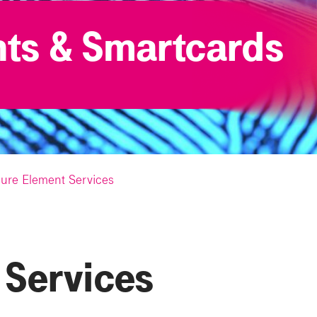
ts & Smartcards
ure Element Services
 Services