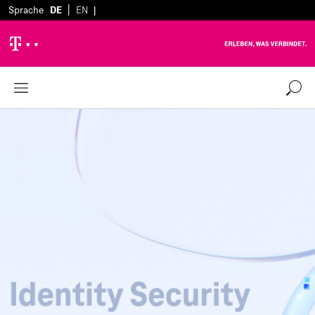
|
Sprache
DE
EN
|