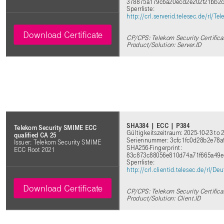
378875a179c6a20ecd2e202f21bb2c
Sperrliste:
http://crl.serverid.telesec.de/rl
Download Certificate
CP/CPS: Telekom Security Certifica
Product/Solution: Server.ID
SHA384 | ECC | P384
Telekom Security SMIME ECC
Gültigkeitszeitraum: 2025-10-23 to 
qualified CA 25
Seriennummer: 3cfc1fc0d28b2e78a
Issuer: Telekom Security SMIME
SHA256-Fingerprint:
ECC Root 2021
83c873c88056e810d74a71f665a49
Sperrliste:
http://crl.clientid.telesec.de/rl
Download Certificate
CP/CPS: Telekom Security Certifica
Product/Solution: Client.ID