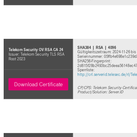
SHA384 | RSA | 4096
Telekom Security OV RSA CA 24
Gültigkeitszeitraum: 2024-11-26 bis
Issuer: Telekom Security TLS RSA
Seriennummer: 05ffb4e698e1c239
Root 2023
SHA256-Fingerprint:
2d815f28b2493bc25deea56148ec4
Sperrliste:
http://crl.serverid.telesec.de/rl
Download Certificate
CP/CPS: Telekom Security Certifica
Product/Solution: Server.ID