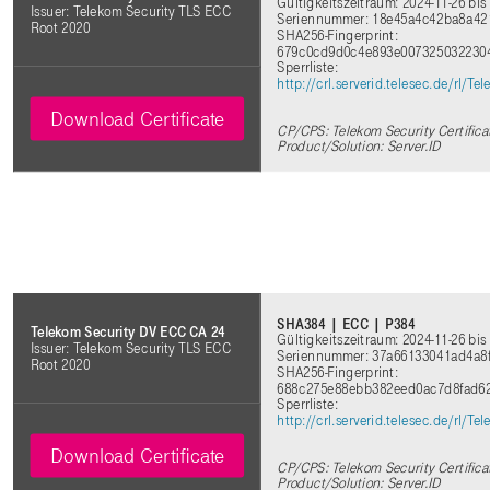
Gültigkeitszeitraum: 2024-11-26 bis
Issuer: Telekom Security TLS ECC
Seriennummer: 18e45a4c42ba8a42
Root 2020
SHA256-Fingerprint:
679c0cd9d0c4e893e0073250322304
Sperrliste:
http://crl.serverid.telesec.de/rl
Download Certificate
CP/CPS: Telekom Security Certifica
Product/Solution: Server.ID
SHA384 | ECC | P384
Telekom Security DV ECC CA 24
Gültigkeitszeitraum: 2024-11-26 bis
Issuer: Telekom Security TLS ECC
Seriennummer: 37a66133041ad4a8
Root 2020
SHA256-Fingerprint:
688c275e88ebb382eed0ac7d8fad6
Sperrliste:
http://crl.serverid.telesec.de/rl
Download Certificate
CP/CPS: Telekom Security Certifica
Product/Solution: Server.ID