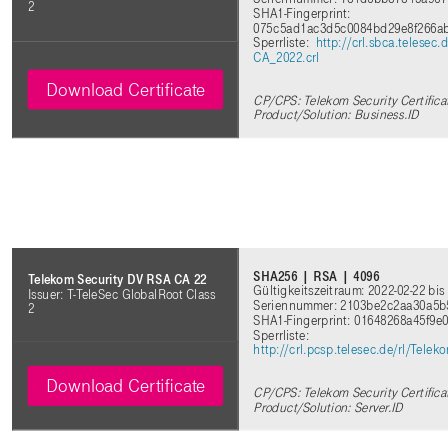
2
SHA1-Fingerprint:
075c5ad1ac3d5c0084bd29e8f266a
Sperrliste:
http://crl.sbca.telesec
CA_2022.crl
Download Certificate
CP/CPS: Telekom Security Certifica
Product/Solution: Business.ID
SHA256 | RSA | 4096
Telekom Security DV RSA CA 22
Gültigkeitszeitraum: 2022-02-22 bis
Issuer: T-TeleSec GlobalRoot Class
Seriennummer: 2103be2c2aa30a5b
2
SHA1-Fingerprint: 01648268a45f9
Sperrliste:
http://crl.pcsp.telesec.de/rl/Tel
Download Certificate
CP/CPS: Telekom Security Certifica
Product/Solution: Server.ID