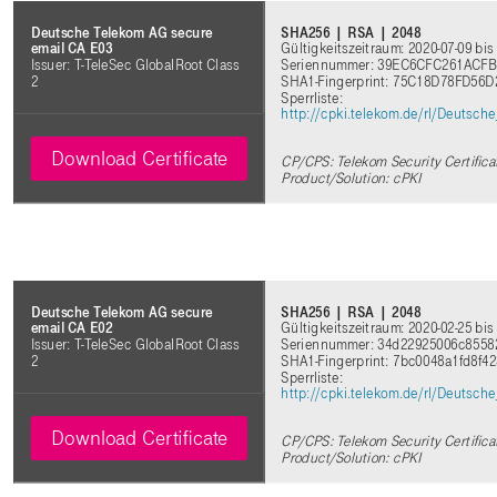
SHA256 | RSA | 2048
Deutsche Telekom AG secure
Gültigkeitszeitraum: 2020-07-09 bis
email CA E03
Seriennummer: 39EC6CFC261ACF
Issuer: T-TeleSec GlobalRoot Class
SHA1-Fingerprint: 75C18D78FD5
2
Sperrliste:
http://cpki.telekom.de/rl/Deutsc
Download Certificate
CP/CPS: Telekom Security Certifica
Product/Solution: cPKI
SHA256 | RSA | 2048
Deutsche Telekom AG secure
Gültigkeitszeitraum: 2020-02-25 bis
email CA E02
Seriennummer: 34d22925006c8558
Issuer: T-TeleSec GlobalRoot Class
SHA1-Fingerprint: 7bc0048a1fd8f
2
Sperrliste:
http://cpki.telekom.de/rl/Deutsc
Download Certificate
CP/CPS: Telekom Security Certifica
Product/Solution: cPKI