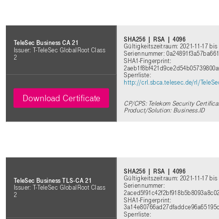
SHA256 | RSA | 4096
TeleSec Business CA 21
Gültigkeitszeitraum: 2021-11-17 bis
Issuer: T-TeleSec GlobalRoot Class
Seriennummer: 0a24891f3a57ba66
2
SHA1-Fingerprint:
2aeb1f8bf421d9ce2d54b05739800a
Sperrliste:
http://crl.sbca.telesec.de/rl/Tele
Download Certificate
CP/CPS: Telekom Security Certifica
Product/Solution: Business.ID
SHA256 | RSA | 4096
Gültigkeitszeitraum: 2021-11-17 bis
TeleSec Business TLS-CA 21
Seriennummer:
Issuer: T-TeleSec GlobalRoot Class
2aced5f91c42f2bf918b5b8093a8c0
2
SHA1-Fingerprint:
3a14e80766ad27dfaddce96a65195
Sperrliste: