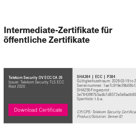
Intermediate-Zertifikate für
öffentliche Zertifikate
SHA384 | ECC | P384
Telekom Security OV ECC CA 26
Gültigkeitszeitraum: 2026-03-19 to 
Issuer: Telekom Security TLS ECC
Seriennummer: 1ae7c919e39b08b
Root 2020
SHA256-Fingerprint:
3e7843f9f7b5adb7d8572e3e9adb90
Sperrliste: t.b.a.
Download Certificate
CP/CPS: Telekom Security Certifica
Product/Solution: Server.ID