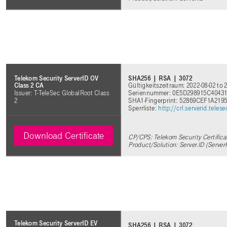
SHA256 | RSA | 3072
Telekom Security ServerID OV
Gültigkeitszeitraum: 2022-08-02 to 
Class 2 CA
Seriennummer: 0E5D298915C404
Issuer: T-TeleSec GlobalRoot Class
SHA1-Fingerprint: 52869CEF1A2
2
Sperrliste:
http://crl.serverid.tel
Download Certificate
CP/CPS: Telekom Security Certifica
Product/Solution: Server.ID (Server
Telekom Security ServerID EV
SHA256 | RSA | 3072