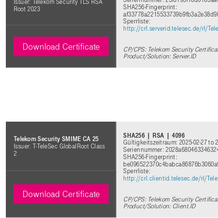
Issuer: Telekom Security TLS RSA
SHA256-Fingerprint:
Root 2023
af33778a2215533739b9fb3a2e38d
Sperrliste:
http://crl.serverid.telesec.de/rl
Download Certificate
CP/CPS: Telekom Security Certifica
Product/Solution: Server.ID
SHA256 | RSA | 4096
Telekom Security SMIME CA 25
Gültigkeitszeitraum: 2025-02-27 to 
Issuer: T-TeleSec GlobalRoot Class
Seriennummer: 2028a68046334632
2
SHA256-Fingerprint:
be096522370c4babca86876b3060a
Sperrliste:
http://crl.clientid.telesec.de/rl/
Download Certificate
CP/CPS: Telekom Security Certifica
Product/Solution: Client.ID