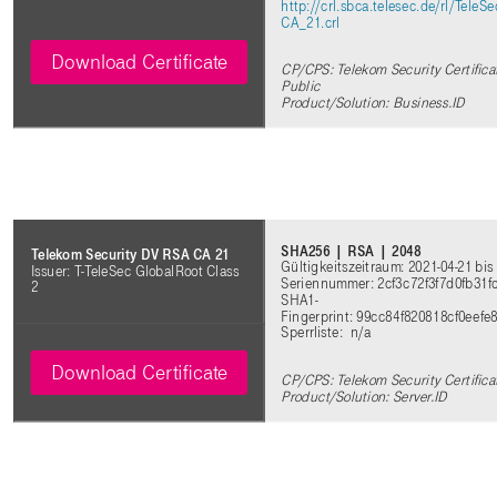
http://crl.sbca.telesec.de/rl/Tele
CA_21.crl
Download Certificate
CP/CPS: Telekom Security Certifica
Public
Product/Solution: Business.ID
SHA256 | RSA | 2048
Telekom Security DV RSA CA 21
Gültigkeitszeitraum: 2021-04-21 bis
Issuer: T-TeleSec GlobalRoot Class
Seriennummer: 2cf3c72f3f7d0fb31
2
SHA1-
Fingerprint: 99cc84f820818cf0eef
Sperrliste: n/a
Download Certificate
CP/CPS: Telekom Security Certifica
Product/Solution: Server.ID