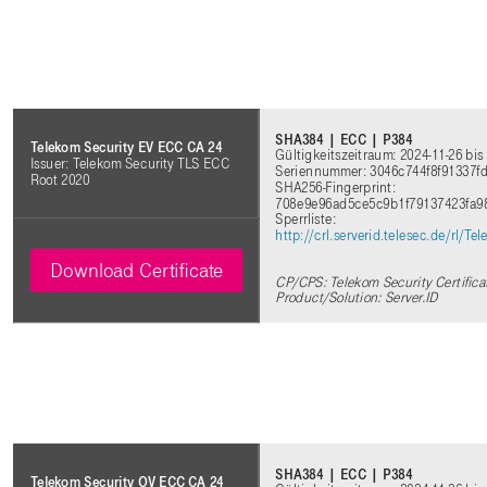
SHA384 | ECC | P384
Telekom Security EV ECC CA 24
Gültigkeitszeitraum: 2024-11-26 bis
Issuer: Telekom Security TLS ECC
Seriennummer: 3046c744f8f91337
Root 2020
SHA256-Fingerprint:
708e9e96ad5ce5c9b1f79137423fa9
Sperrliste:
http://crl.serverid.telesec.de/rl
Download Certificate
CP/CPS: Telekom Security Certifica
Product/Solution: Server.ID
SHA384 | ECC | P384
Telekom Security OV ECC CA 24