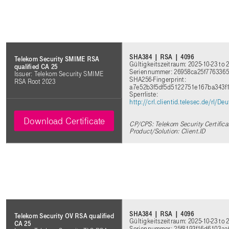
SHA384 | RSA | 4096
Telekom Security SMIME RSA
Gültigkeitszeitraum: 2025-10-23 to 
qualified CA 25
Seriennummer: 26958ca25f7763365
Issuer: Telekom Security SMIME
SHA256-Fingerprint:
RSA Root 2023
a7e52b3f5df5d5122751e167ba343
Sperrliste:
http://crl.clientid.telesec.de/rl
Download Certificate
CP/CPS: Telekom Security Certifica
Product/Solution: Client.ID
SHA384 | RSA | 4096
Telekom Security OV RSA qualified
Gültigkeitszeitraum: 2025-10-23 to 
CA 25
Seriennummer: 25f8193f16d6103a