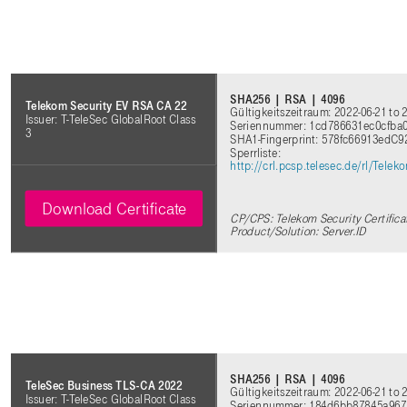
SHA256 | RSA | 4096
Telekom Security EV RSA CA 22
Gültigkeitszeitraum: 2022-06-21 to 
Issuer: T-TeleSec GlobalRoot Class
Seriennummer: 1cd786631ec0cfba
3
SHA1-Fingerprint: 578fc66913edC9
Sperrliste:
http://crl.pcsp.telesec.de/rl/Tel
Download Certificate
CP/CPS: Telekom Security Certifica
Product/Solution: Server.ID
SHA256 | RSA | 4096
TeleSec Business TLS-CA 2022
Gültigkeitszeitraum: 2022-06-21 to 
Issuer: T-TeleSec GlobalRoot Class
Seriennummer: 184d6bb87845a967