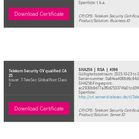
Sperrliste: t.b.a.
Download Certificate
CP/CPS: Telekom Security Certifica
Product/Solution: Business.ID
SHA256 | RSA | 4096
Telekom Security OV qualified CA
Gültigkeitszeitraum: 2025-10-23 to 
25
Seriennummer: 0a84ea4086d6c94
Issuer: T-TeleSec GlobalRoot Class
SHA256-Fingerprint:
2
ac2930b9d77a3f0d253374fa01cd3f
Sperrliste:
http://crl.serverid.telesec.de/rl/
Download Certificate
CP/CPS: Telekom Security Certifica
Product/Solution: Server.ID