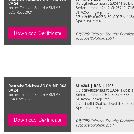
Gültigkeitszeitraum: 2024-11-26 bis
CA 24
Seriennummer: 24e2b5423742b7fa
Issuer: Telekom Security SMIME
SHA256-Fingerprint:
ECC Root 2021
5f8cd9d54a0c2f83c86b999f34c448
Sperrliste: t.b.a.
Download Certificate
CP/CPS: Telekom Security Certifica
Product/Solution: cPKI
SHA384 | RSA | 4096
Deutsche Telekom AG SMIME RSA
Gültigkeitszeitraum: 2024-11-26 bis
CA 24
Seriennummer: 0970c3c3d4087362
Issuer: Telekom Security SMIME
SHA256-Fingerprint:
RSA Root 2023
0ce1dab9d12cd1d587aef1b7b50b3
Sperrliste: t.b.a.
Download Certificate
CP/CPS: Telekom Security Certifica
Product/Solution: cPKI