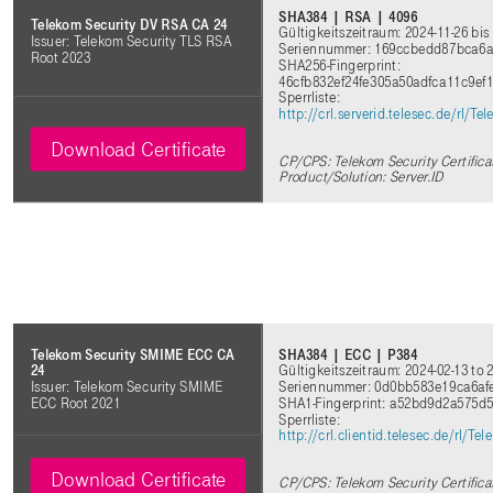
SHA384 | RSA | 4096
Telekom Security DV RSA CA 24
Gültigkeitszeitraum: 2024-11-26 bis
Issuer: Telekom Security TLS RSA
Seriennummer: 169ccbedd87bca6
Root 2023
SHA256-Fingerprint:
46cfb832ef24fe305a50adfca11c9ef
Sperrliste:
http://crl.serverid.telesec.de/rl
Download Certificate
CP/CPS: Telekom Security Certifica
Product/Solution: Server.ID
SHA384 | ECC | P384
Telekom Security SMIME ECC CA
Gültigkeitszeitraum: 2024-02-13 to 
24
Seriennummer: 0d0bb583e19ca6af
Issuer: Telekom Security SMIME
SHA1-Fingerprint: a52bd9d2a575
ECC Root 2021
Sperrliste:
http://crl.clientid.telesec.de/rl
Download Certificate
CP/CPS: Telekom Security Certifica