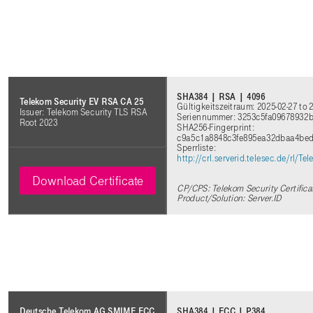
SHA384 | RSA | 4096
Telekom Security EV RSA CA 25
Gültigkeitszeitraum: 2025-02-27 to 
Issuer: Telekom Security TLS RSA
Seriennummer: 3253c5fa09678932b
Root 2023
SHA256-Fingerprint:
c9a5c1a8848c3fe895ea32dbaa4bed
Sperrliste:
http://crl.serverid.telesec.de/rl
Download Certificate
CP/CPS: Telekom Security Certifica
Product/Solution: Server.ID
SHA384 | ECC | P384
Deutsche Telekom AG SMIME ECC