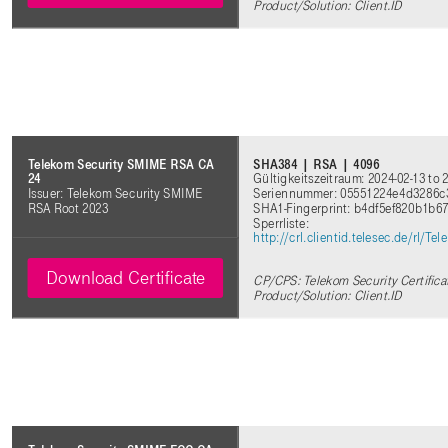
Product/Solution: Client.ID
SHA384 | RSA | 4096
Telekom Security SMIME RSA CA
Gültigkeitszeitraum: 2024-02-13 to 
24
Seriennummer: 05551224e4d3286c
Issuer: Telekom Security SMIME
SHA1-Fingerprint: b4df5ef820b1b
RSA Root 2023
Sperrliste:
http://crl.clientid.telesec.de/rl
Download Certificate
CP/CPS: Telekom Security Certifica
Product/Solution: Client.ID