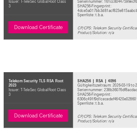
Seriennummer: 161cc80447599ecf
Issuer: T-TeleSec GlobalRoot Class
SHA256-Fingerprint:
3
4dce5a017bb3d81acf823e815aabc
Sperrliste: t.b.a.
Download Certificate
CP/CPS: Telekom Security Certifica
Product/Solution: n/a
SHA256 | RSA | 4096
Telekom Security TLS RSA Root
Gültigkeitszeitraum: 2026-03-19 to 
2023
Seriennummer: 238b36076df8acda
Issuer: T-TeleSec GlobalRoot Class
SHA256-Fingerprint:
3
6306c491f9d1cecedef46420e02860
Sperrliste: t.b.a.
Download Certificate
CP/CPS: Telekom Security Certifica
Product/Solution: n/a