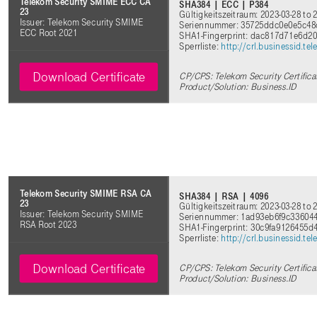
Telekom Security SMIME ECC CA
SHA384 | ECC | P384
23
Gültigkeitszeitraum: 2023-03-28 to 
Issuer: Telekom Security SMIME
Seriennummer: 35725ddc0e0e5c48
ECC Root 2021
SHA1-Fingerprint: dac817d71e6d2
Sperrliste:
http://crl.businessid.
Download Certificate
CP/CPS: Telekom Security Certifica
Product/Solution: Business.ID
Telekom Security SMIME RSA CA
SHA384 | RSA | 4096
23
Gültigkeitszeitraum: 2023-03-28 to 
Issuer: Telekom Security SMIME
Seriennummer: 1ad93eb6f9c33604
RSA Root 2023
SHA1-Fingerprint: 30c9fa9126455d
Sperrliste:
http://crl.businessid.t
Download Certificate
CP/CPS: Telekom Security Certifica
Product/Solution: Business.ID