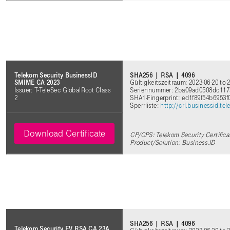
SHA256 | RSA | 4096
Telekom Security BusinessID
Gültigkeitszeitraum: 2023-06-20 to 
SMIME CA 2023
Seriennummer: 2ba09ad0508dc11
Issuer: T-TeleSec GlobalRoot Class
SHA1-Fingerprint: ed1f89f54b6953
2
Sperrliste:
http://crl.businessid.t
Download Certificate
CP/CPS: Telekom Security Certifica
Product/Solution: Business.ID
SHA256 | RSA | 4096
Telekom Security EV RSA CA 23A