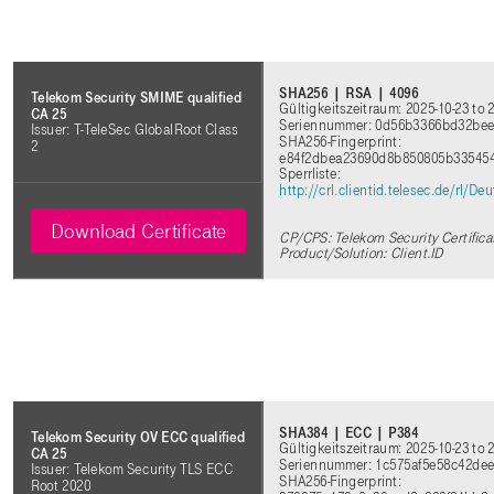
SHA256 | RSA | 4096
Telekom Security SMIME qualified
Gültigkeitszeitraum: 2025-10-23 to 
CA 25
Seriennummer: 0d56b3366bd32bee
Issuer: T-TeleSec GlobalRoot Class
SHA256-Fingerprint:
2
e84f2dbea23690d8b850805b33545
Sperrliste:
http://crl.clientid.telesec.de/rl
Download Certificate
CP/CPS: Telekom Security Certifica
Product/Solution: Client.ID
SHA384 | ECC | P384
Telekom Security OV ECC qualified
Gültigkeitszeitraum: 2025-10-23 to 
CA 25
Seriennummer: 1c575af5e58c42de
Issuer: Telekom Security TLS ECC
SHA256-Fingerprint:
Root 2020