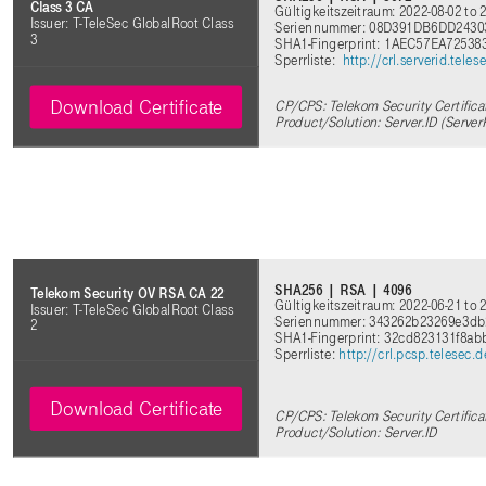
Class 3 CA
Gültigkeitszeitraum: 2022-08-02 to 
Issuer: T-TeleSec GlobalRoot Class
Seriennummer: 08D391DB6DD243
3
SHA1-Fingerprint: 1AEC57EA725
Sperrliste:
http://crl.serverid.tel
Download Certificate
CP/CPS: Telekom Security Certifica
Product/Solution: Server.ID (Server
SHA256 | RSA | 4096
Telekom Security OV RSA CA 22
Gültigkeitszeitraum: 2022-06-21 to 
Issuer: T-TeleSec GlobalRoot Class
Seriennummer: 343262b23269e3db
2
SHA1-Fingerprint: 32cd823131f8ab
Sperrliste:
http://crl.pcsp.telesec
Download Certificate
CP/CPS: Telekom Security Certifica
Product/Solution: Server.ID