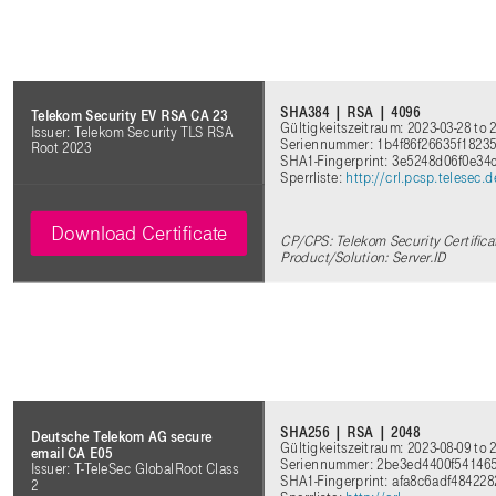
SHA384 | RSA | 4096
Telekom Security EV RSA CA 23
Gültigkeitszeitraum: 2023-03-28 to 
Issuer: Telekom Security TLS RSA
Seriennummer: 1b4f86f26635f1823
Root 2023
SHA1-Fingerprint: 3e5248d06f0e3
Sperrliste:
http://crl.pcsp.telesec
Download Certificate
CP/CPS: Telekom Security Certifica
Product/Solution: Server.ID
SHA256 | RSA | 2048
Deutsche Telekom AG secure
Gültigkeitszeitraum: 2023-08-09 to 
email CA E05
Seriennummer: 2be3ed4400f54146
Issuer: T-TeleSec GlobalRoot Class
SHA1-Fingerprint: afa8c6adf4842
2