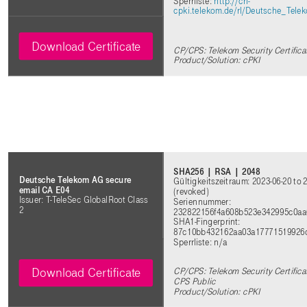
Sperrliste:
http://crl-
cpki.telekom.de/rl/Deutsche_Tel
Download Certificate
CP/CPS: Telekom Security Certifica
Product/Solution: cPKI
SHA256 | RSA | 2048
Deutsche Telekom AG secure
Gültigkeitszeitraum: 2023-06-20 to 
email CA E04
(revoked)
Issuer: T-TeleSec GlobalRoot Class
Seriennummer:
2
232822156f4a608b523e342995c0a
SHA1-Fingerprint:
87c10bb432162aa03a17771519926
Sperrliste: n/a
Download Certificate
CP/CPS: Telekom Security Certificat
CPS Public
Product/Solution: cPKI