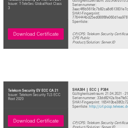
Gültigkeitszeitraum: 2023-06-20 to 
Issuer: T-TeleSec GlobalRoot Class
Seriennummer:
3
3aac4f8b5619c7b82ca8d613831e7
SHA1-Fingerprint:
7764444bd25ed088f8fe060d1ea978
Sperrliste:
Download Certificate
CP/CPS: Telekom Security Certificat
CPS Public
Product/Solution: Server.ID
SHA384 | ECC | P384
Telekom Security EV ECC CA 21
Gültigkeitszeitraum: 21.04.2021 - 2
Issuer: Telekom Security TLS ECC
Seriennummer: 33dd8242a1be7fe5
Root 2020
SHA1-Fingerprint: 165410be38f2c7
Sperrliste:
http://crl.pcsp.telesec
Download Certificate
CP/CPS: Telekom Security Certifica
Product/Solution: Server.ID