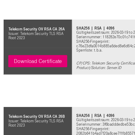
SHA256 | RSA | 4096
Telekom Security OV RSA CA 26A
Gültigkeitszeitraum: 2026-03-19 to 
Issuer: Telekom Security TLS RSA
Seriennummer: 118282e70c01c74
Root 2023
SHA256-Fingerprint:
c76e23dfa0014b885a6ded8e6d64c2
Sperrliste: t.b.a.
Download Certificate
CP/CPS: Telekom Security Certifica
Product/Solution: Server.ID
SHA256 | RSA | 4096
Telekom Security OV RSA CA 26B
Gültigkeitszeitraum: 2026-03-19 to 
Issuer: Telekom Security TLS RSA
Seriennummer: 3f6badddedbe53bc
Root 2023
SHA256-Fingerprint:
2082b641b4ad7f20a8cee7f1fb8557