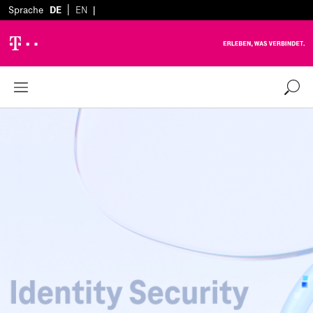
|
Sprache
DE
EN
|