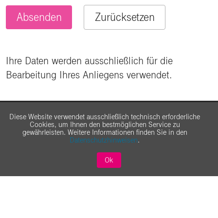
Ihre Daten werden ausschließlich für die
Bearbeitung Ihres Anliegens verwendet.
Diese Website verwendet ausschließlich technisch erforderliche
Cookies, um Ihnen den bestmöglichen Service zu
gewährleisten. Weitere Informationen finden Sie in den
Datenschutzhinweisen
.
Ok
Über Telekom Security
Security für Großkunden
Security für Geschäftskunden
AGB
Impressum
Datenschutz
Haftungsausschluss