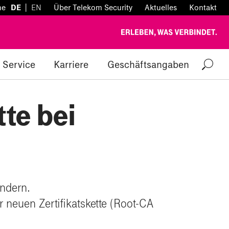
|
he
DE
EN
Über Telekom Security
Aktuelles
Kontakt
Service
Karriere
Geschäftsangaben
te bei
ändern.
r neuen Zertifikatskette (Root-CA