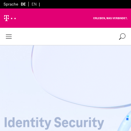
|
Sprache
DE
EN
|