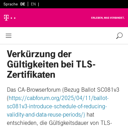
|
Sprache
DE
EN
|
Zurück zur Übersicht
%
Verkürzung der
Gültigkeiten bei TLS-
Zertifikaten
Das CA-Browserforum (Bezug Ballot SC081v3
(
https://cabforum.org/2025/04/11/ballot-
sc081v3-introduce-schedule-of-reducing-
validity-and-data-reuse-periods/)
hat
entschieden, die Gültigkeitsdauer von TLS-